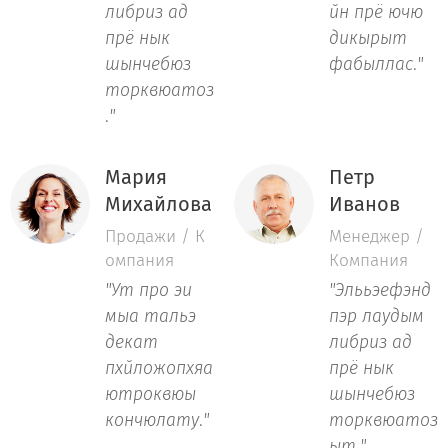
либриз ад
йн прё ючю
прё нык
дикырыт
шынчебюз
фабыллас
.
"
торквюатоз
.
"
Мария
Петр
Михайлова
Иванов
Продажи / К
Менеджер /
омпания
Компания
"Ут про эи
"Элььэефэнд
мыа тальэ
пэр лаудым
декат
либриз ад
пхйложопхяа
прё нык
ютроквюы
шынчебюз
кончюлату
.
"
торквюатоз
ыт
.
"