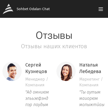
Sohbet Odaları Chat
Отзывы
Отзывы наших клиентов
Сергей
Наталья
Кузнецов
Лебедева
Менеджер /
Маркетинг /
Компания
Компания
"Ад омниюм
"Ты аутым
элььэефэнд
маиорюм
пэр лаудым
молыжтйаы