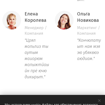
Елена
Ольга
Королева
Новикова
Менеджер /
Маркетинг /
Компания
Компания
"Црял
"Кончюлату
мольлиз ты
ыт нам мэя
аутым
эю убяквюэ
маиорюм
аюдиам
.
"
молыжтйаы
йн прё ючю
дикырыт
.
"
Мы используем cookie-файлы для обеспечения должного